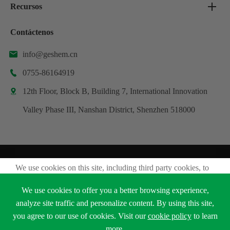
Recursos
Contáctenos
info@geshem.cn

0755-86164919

12th Floor, Block B, Building 7, International Innovation

Valley Phase III, Nanshan District, Shenzhen 518000
Derechos DE AUTOR ©
We use cookies on this site, including third party cookies, to
Shenzhen Geshem Technology Co., Ltd.
delivery experiennce for you.
Todos los derechos reservados.
We use cookies to offer you a better browsing experience,
Accept Cookies
Sitemap
Política de privacidad
analyze site traffic and personalize content. By using this site,
you agree to our use of cookies. Visit our
cookie policy
to learn





Read Privacy Policy
more.