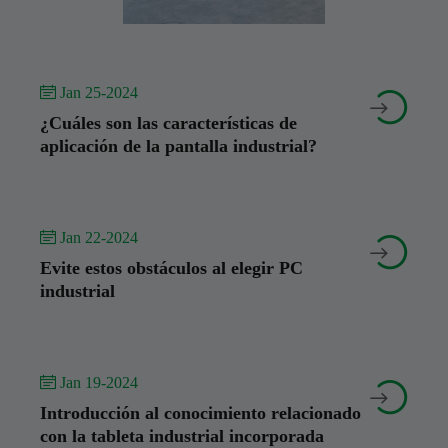
 Jan 25-2024


¿Cuáles son las características de
aplicación de la pantalla industrial?
 Jan 22-2024


Evite estos obstáculos al elegir PC
industrial
 Jan 19-2024


Introducción al conocimiento relacionado
con la tableta industrial incorporada