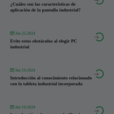


¿Cuáles son las características de
aplicación de la pantalla industrial?
 Jan 22-2024


Evite estos obstáculos al elegir PC
industrial
 Jan 19-2024


Introducción al conocimiento relacionado
con la tableta industrial incorporada
 Jan 16-2024

