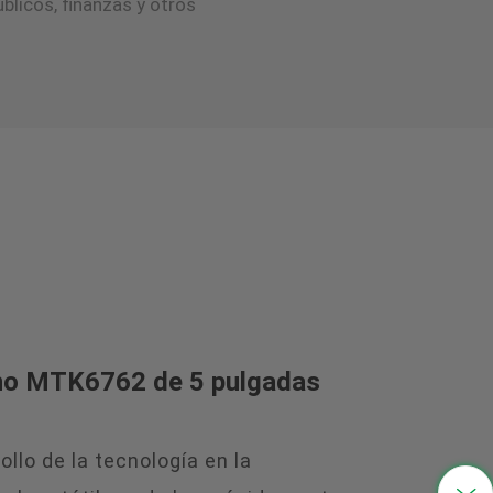
blicos, finanzas y otros
中文
no MTK6762 de 5 pulgadas
ollo de la tecnología en la