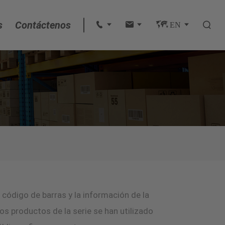
s
Contáctenos
 
 
 EN 

English
français
Deutsch
Español
italiano
l código de barras y la información de la
русский
os productos de la serie se han utilizado
português