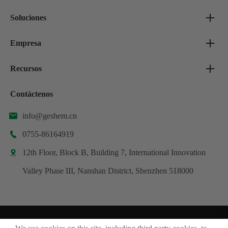
Soluciones
Empresa
Recursos
Contáctenos
info@geshem.cn

0755-86164919

12th Floor, Block B, Building 7, International Innovation

Valley Phase III, Nanshan District, Shenzhen 518000
Derechos DE AUTOR ©