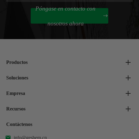
Póngase en contacto con

nosotros ahora
Productos
Soluciones
Empresa
Recursos
Contáctenos
info@geshem.cn
