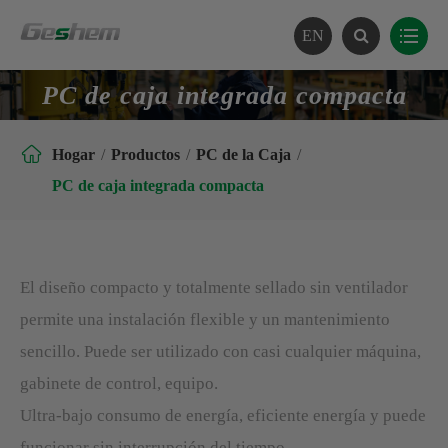
EN
PC de caja integrada compacta

Hogar
Productos
PC de la Caja
PC de caja integrada compacta
El diseño compacto y totalmente sellado sin ventilador
permite una instalación flexible y un mantenimiento
sencillo. Puede ser utilizado con casi cualquier máquina,
gabinete de control, equipo.
Ultra-bajo consumo de energía, eficiente energía y puede
funcionar sin interrupción del tiempo.