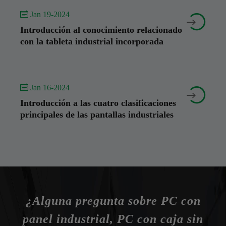
 Jan 19-2024


Introducción al conocimiento relacionado
con la tableta industrial incorporada
 Jan 16-2024


Introducción a las cuatro clasificaciones
principales de las pantallas industriales
¿Alguna pregunta sobre PC con
panel industrial, PC con caja sin