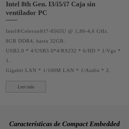
Intel 8th Gen. I3/i5/i7 Caja sin
ventilador PC
Intel®Celeron®I7-8565U @ 1,80-4,6 GHz.
8GB DDR4, hasta 32GB.
USB2.0 * 4/USB3.0*4/RS232 * 6/HD * 1/Vga *
1.
Gigabit LAN * 1/100M LAN * 1/Audio * 2.
Leer más
Características de Compact Embedded