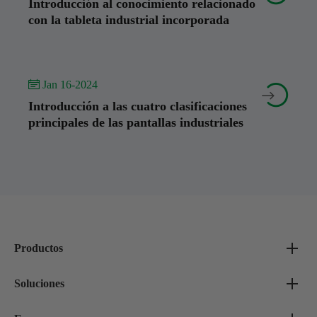
Introducción al conocimiento relacionado
con la tableta industrial incorporada
 Jan 16-2024


Introducción a las cuatro clasificaciones
principales de las pantallas industriales
Productos
Soluciones