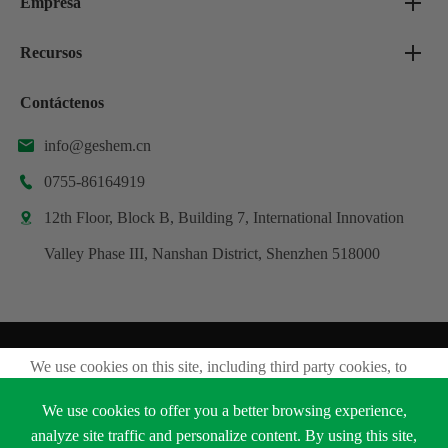
Empresa
Recursos
Contáctenos
info@geshem.cn

0755-86164919

12th Floor, Block B, Building 7, International Innovation

Valley Phase III, Nanshan District, Shenzhen 518000
Derechos DE AUTOR ©
We use cookies on this site, including third party cookies, to
Shenzhen Geshem Technology Co., Ltd.
delivery experiennce for you.
Todos los derechos reservados.
We use cookies to offer you a better browsing experience,
Accept Cookies
analyze site traffic and personalize content. By using this site,
Sitemap
Política de privacidad