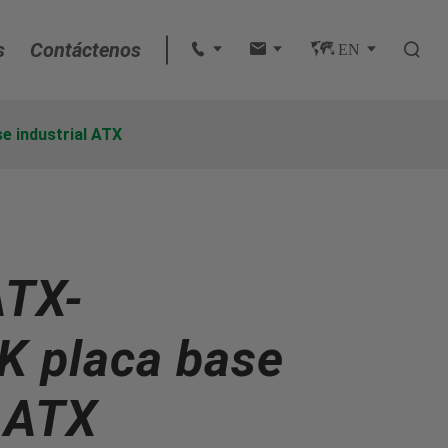
s
Contáctenos
 
 
 EN 

English
 industrial ATX
français
Deutsch
TX-
Español
italiano
 placa base
русский
l ATX
português