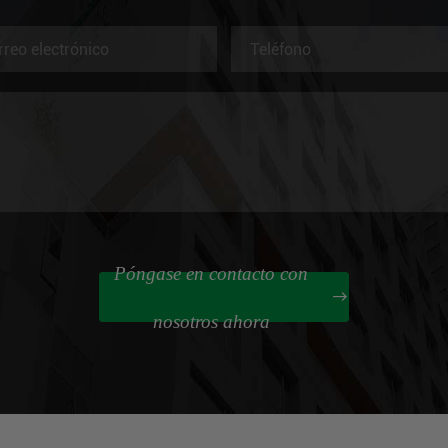
Póngase en contacto con

nosotros ahora