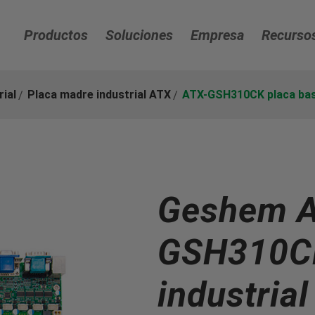
Productos
Soluciones
Empresa
Recurso
rial
Placa madre industrial ATX
ATX-GSH310CK placa base
Geshem A
GSH310CK
industria