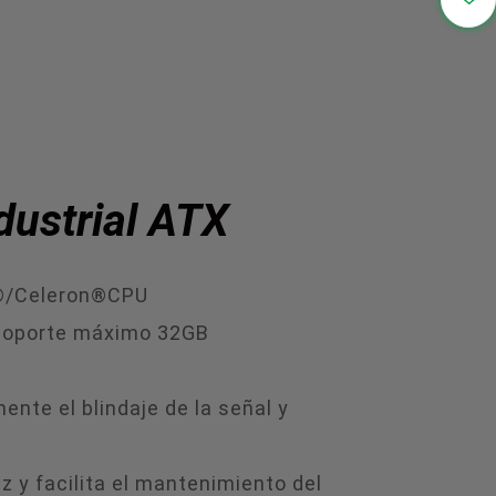

ustrial ATX
m®/Celeron®CPU
soporte máximo 32GB
nte el blindaje de la señal y
az y facilita el mantenimiento del