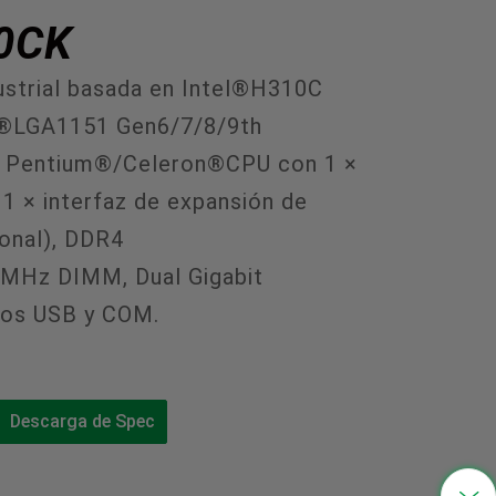
0CK
中文
ustrial basada en Intel®H310C
l®LGA1151 Gen6/7/8/9th
te Pentium®/Celeron®CPU con 1 ×
 1 × interfaz de expansión de
ional), DDR4
Hz DIMM, Dual Gigabit
tos USB y COM.
Descarga de Spec