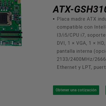
ATX-GSH31
Placa madre ATX ind
compatible con Inte
I3/i5/CPU i7, sopor
DVI, 1 × VGA, 1 × HD,
pantalla interna (opc
2133/2400MHz/2666M
Ethernet y LPT, puer
Obtener una cotización